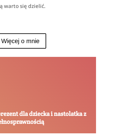
 warto się dzielić.
Więcej o mnie
ezent dla dziecka i nastolatka z
ełnosprawnością