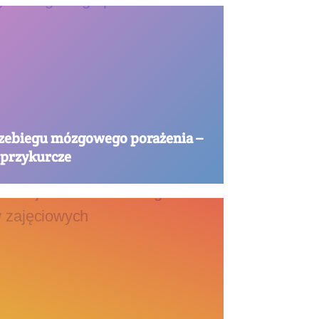
zebiegu mózgowego porażenia –
przykurcze