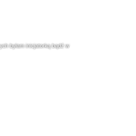
rych byłam inicjatorką bądź w