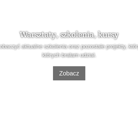
Warsztaty, szkolenia, kursy
 zobaczyć aktualne szkolenia oraz pozostałe projekty, któ
których brałam udział.
Zobacz