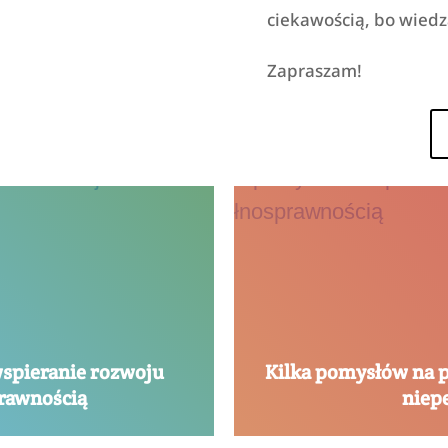
ciekawością, bo wiedzą
Zapraszam!
wspieranie rozwoju
Kilka pomysłów na pr
prawnością
niep