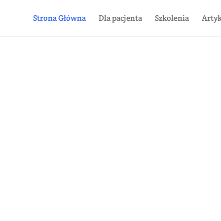
Strona Główna
Dla pacjenta
Szkolenia
Arty
Beata Wnuk