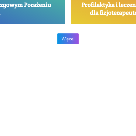
ózgowym Porażeniu
Profilaktyka i lecz
m
dla fizjoterapeu
Więcej