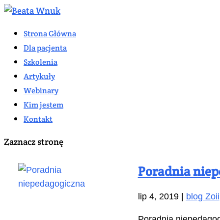
Strona Główna
Dla pacjenta
Szkolenia
Artykuły
Webinary
Kim jestem
Kontakt
Zaznacz stronę
Poradnia nie
lip 4, 2019
|
blog Zoii
Poradnia niepedagogi